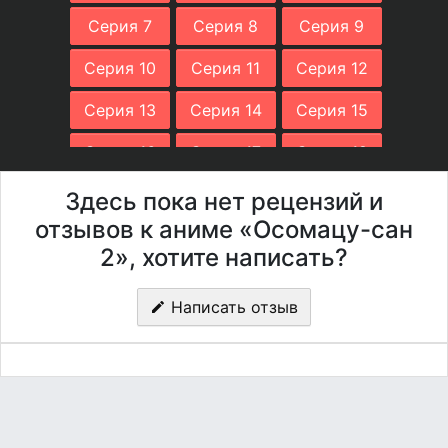
Серия 7
Серия 8
Серия 9
Серия 10
Серия 11
Серия 12
Серия 13
Серия 14
Серия 15
Серия 16
Серия 17
Серия 18
Серия 19
Серия 20
Серия 21
Здесь пока нет рецензий и
отзывов к аниме «Осомацу-сан
Серия 22
Серия 23
Серия 24
2», хотите написать?
Серия 25
Написать отзыв