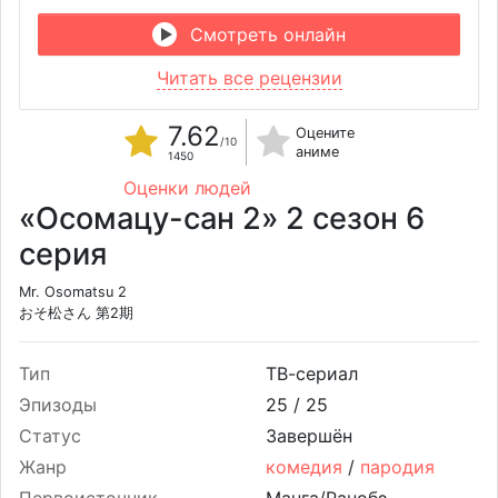
Смотреть онлайн
Читать все рецензии
7.62
Оцените
/10
аниме
1450
Оценки людей
«Осомацу-сан 2» 2 сезон 6
серия
Mr. Osomatsu 2
おそ松さん 第2期
Тип
ТВ-сериал
Эпизоды
25 /
25
Статус
Завершён
Жанр
комедия
/
пародия