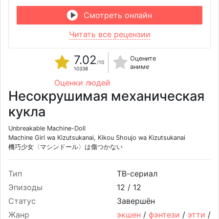
Смотреть онлайн
Читать все рецензии
7.02
Оцените
/10
аниме
10338
Оценки людей
Несокрушимая механическая
кукла
Unbreakable Machine-Doll
Machine Girl wa Kizutsukanai, Kikou Shoujo wa Kizutsukanai
機巧少女〈マシンドール〉は傷つかない
Тип
ТВ-сериал
Эпизоды
12 /
12
Статус
Завершён
Жанр
экшен
/
фэнтези
/
этти
/