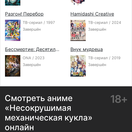
Разгон! Перебор
Hamidashi Creative
ТВ-сериал / 1997
ТВ-сериал / 2024
Завершён
Завершён
Бессмертие: Десятилетнее соглашение
Внук мудреца
ONA / 2023
ТВ-сериал / 2019
Завершён
Завершён
18+
Смотреть аниме
«Несокрушимая
механическая кукла»
онлайн