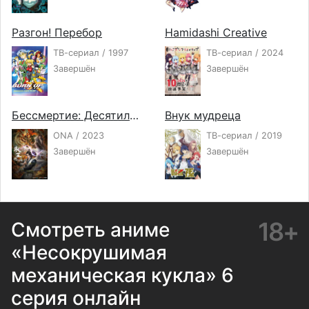
Разгон! Перебор
Hamidashi Creative
ТВ-сериал / 1997
ТВ-сериал / 2024
Завершён
Завершён
Бессмертие: Десятилетнее соглашение
Внук мудреца
ONA / 2023
ТВ-сериал / 2019
Завершён
Завершён
18+
Смотреть аниме
«Несокрушимая
механическая кукла» 6
серия онлайн