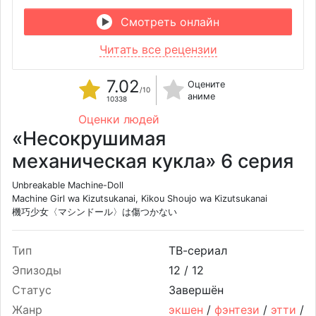
Смотреть онлайн
Читать все рецензии
7.02
Оцените
/10
аниме
10338
Оценки людей
«Несокрушимая
механическая кукла» 6 серия
Unbreakable Machine-Doll
Machine Girl wa Kizutsukanai, Kikou Shoujo wa Kizutsukanai
機巧少女〈マシンドール〉は傷つかない
Тип
ТВ-сериал
Эпизоды
12 /
12
Статус
Завершён
Жанр
экшен
/
фэнтези
/
этти
/