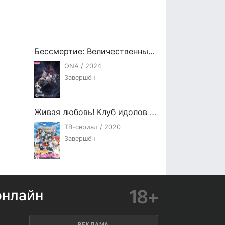
Бессмертие: Величественные горы и реки
ONA / 2024
Завершён
Живая любовь! Клуб идолов старшей школы Нидзигасаки
ТВ-сериал / 2020
Завершён
18+
онлайн
РЕКЛАМА