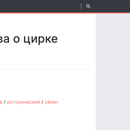
ва о цирке
в
/
исторический
/
сёнен