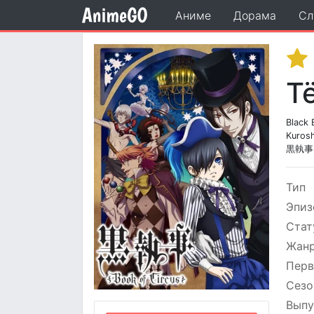
Аниме
Дорама
Сл
Т
Black 
Kuroshi
黒執事 B
Тип
Эпиз
Стат
Жан
Перв
Сезо
Выпу