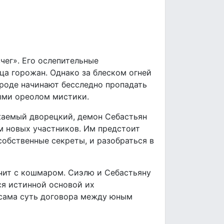
чег». Его ослепительные
ца горожан. Однако за блеском огней
ороде начинают бесследно пропадать
ыми ореолом мистики.
жаемый дворецкий, демон Себастьян
м новых участников. Им предстоит
собственные секреты, и разобраться в
чит с кошмаром. Сиэлю и Себастьяну
ся истинной основой их
и сама суть договора между юным