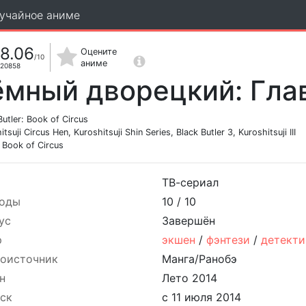
учайное аниме
8.06
Оцените
/10
аниме
20858
ёмный дворецкий: Гла
Butler: Book of Circus
tsuji Circus Hen, Kuroshitsuji Shin Series, Black Butler 3, Kuroshitsuji III
ook of Circus
ТВ-сериал
оды
10 /
10
ус
Завершён
р
экшен
/
фэнтези
/
детекти
оисточник
Манга/Ранобэ
н
Лето 2014
ск
с 11 июля 2014