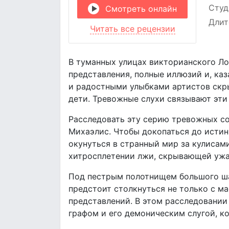
Студ
Смотреть онлайн
Длит
Читать все рецензии
В туманных улицах викторианского Ло
представления, полные иллюзий и, ка
и радостными улыбками артистов скры
дети. Тревожные слухи связывают эти
Расследовать эту серию тревожных с
Михаэлис. Чтобы докопаться до истин
окунуться в странный мир за кулисами
хитросплетении лжи, скрывающей ужа
Под пестрым полотнищем большого шат
предстоит столкнуться не только с ма
представлений. В этом расследовании
графом и его демоническим слугой, ко