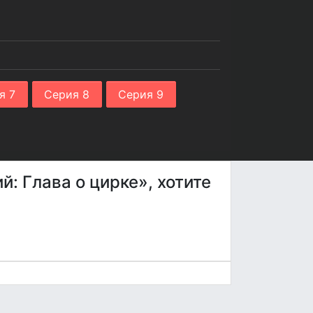
я 7
Серия 8
Серия 9
: Глава о цирке», хотите