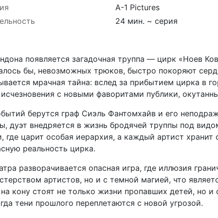
ия
A-1 Pictures
ельность
24 мин. ~ серия
ндона появляется загадочная труппа — цирк «Ноев Ков
залось бы, невозможных трюков, быстро покоряют серд
вается мрачная тайна: вслед за прибытием цирка в г
 исчезновения с новыми фаворитами публики, окутанн
обытий берутся граф Сиэль Фантомхайв и его неподра
ы, дуэт внедряется в жизнь бродячей труппы под видо
, где царит особая иерархия, а каждый артист хранит 
сную реальность цирка.
ра разворачивается опасная игра, где иллюзия грани
стерством артистов, но и с темной магией, что являет
 на кону стоят не только жизни пропавших детей, но 
гда тени прошлого переплетаются с новой угрозой.