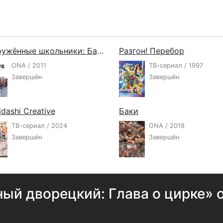
Вооружённые школьники: Баскет-армия
Разгон! Перебор
ONA / 2011
ТВ-сериал / 1997
Завершён
Завершён
dashi Creative
Баки
ТВ-сериал / 2024
ONA / 2018
Завершён
Завершён
ый дворецкий: Глава о цирке» 