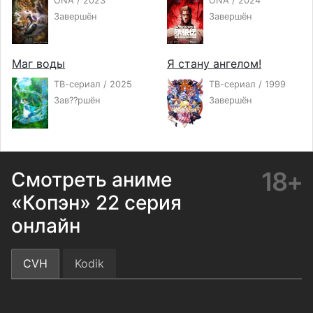
ONA / 2023
ONA / 2024
Завершён
Завершён
Маг воды
Я стану ангелом!
ТВ-сериал / 2025
ТВ-сериал / 1999
Зав??ршён
Завершён
18+
Смотреть аниме
«Копэн» 22 серия
онлайн
CVH
Kodik