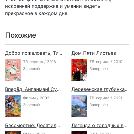
искренней поддержке и умении видеть
прекрасное в каждом дне.
Похожие
Добро пожаловать, Титосэ
Дом Пяти Листьев
ТВ-сериал / 2018
ТВ-сериал / 2010
Завершён
Завершён
Вперёд, Анпанман! Суширолл Маки-чан и Золотой Камамэшидон
Деревенская глубинка 3
Фильм / 2002
ТВ-сериал / 2021
Завершён
Завершён
Бессмертие: Десятилетнее соглашение
Легенда о голодных волках: Путь одинокого волка