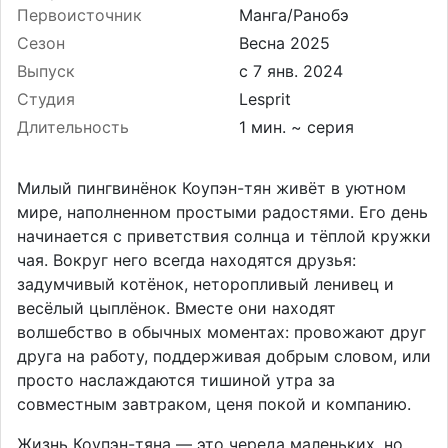
Первоисточник
Манга/Ранобэ
Сезон
Весна 2025
Выпуск
Студия
Lesprit
Длительность
1 мин. ~ серия
Милый пингвинёнок Коупэн-тян живёт в уютном
мире, наполненном простыми радостями. Его день
начинается с приветствия солнца и тёплой кружки
чая. Вокруг него всегда находятся друзья:
задумчивый котёнок, неторопливый ленивец и
весёлый цыплёнок. Вместе они находят
волшебство в обычных моментах: провожают друг
друга на работу, поддерживая добрым словом, или
просто наслаждаются тишиной утра за
совместным завтраком, ценя покой и компанию.
Жизнь Коупэн-тяна — это череда маленьких, но