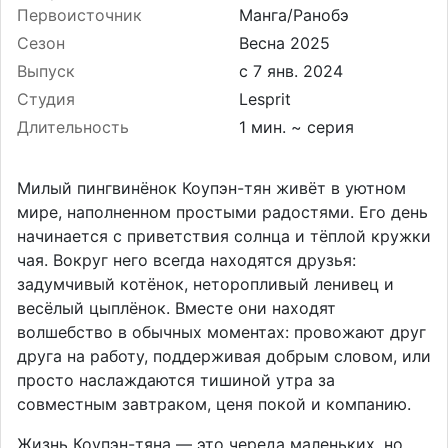
Первоисточник
Манга/Ранобэ
Сезон
Весна 2025
Выпуск
Студия
Lesprit
Длительность
1 мин. ~ серия
Милый пингвинёнок Коупэн-тян живёт в уютном
мире, наполненном простыми радостями. Его день
начинается с приветствия солнца и тёплой кружки
чая. Вокруг него всегда находятся друзья:
задумчивый котёнок, неторопливый ленивец и
весёлый цыплёнок. Вместе они находят
волшебство в обычных моментах: провожают друг
друга на работу, поддерживая добрым словом, или
просто наслаждаются тишиной утра за
совместным завтраком, ценя покой и компанию.
Жизнь Коупэн-тяна — это череда маленьких, но