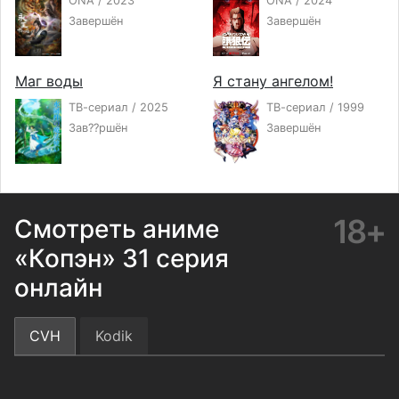
ONA / 2023
ONA / 2024
Завершён
Завершён
Маг воды
Я стану ангелом!
ТВ-сериал / 2025
ТВ-сериал / 1999
Зав??ршён
Завершён
18+
Смотреть аниме
«Копэн» 31 серия
онлайн
CVH
Kodik