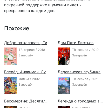
искренней поддержке и умении видеть
прекрасное в каждом дне.
Похожие
Добро пожаловать, Титосэ
Дом Пяти Листьев
ТВ-сериал / 2018
ТВ-сериал / 2010
Завершён
Завершён
Вперёд, Анпанман! Суширолл Маки-чан и Золотой Камамэшидон
Деревенская глубинка 3
Фильм / 2002
ТВ-сериал / 2021
Завершён
Завершён
Бессмертие: Десятилетнее соглашение
Легенда о голодных волках: Путь одинокого волка