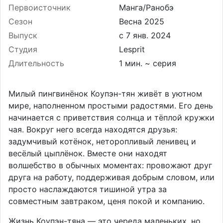
Первоисточник
Манга/Ранобэ
Сезон
Весна 2025
Выпуск
Студия
Lesprit
Длительность
1 мин. ~ серия
Милый пингвинёнок Коупэн-тян живёт в уютном
мире, наполненном простыми радостями. Его день
начинается с приветствия солнца и тёплой кружки
чая. Вокруг него всегда находятся друзья:
задумчивый котёнок, неторопливый ленивец и
весёлый цыплёнок. Вместе они находят
волшебство в обычных моментах: провожают друг
друга на работу, поддерживая добрым словом, или
просто наслаждаются тишиной утра за
совместным завтраком, ценя покой и компанию.
Жизнь Коупэн-тяна — это череда маленьких, но