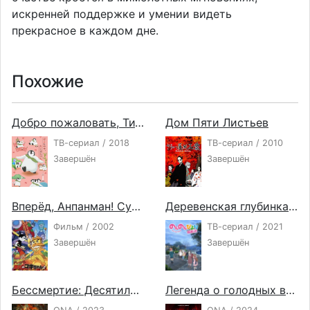
искренней поддержке и умении видеть
прекрасное в каждом дне.
Похожие
Добро пожаловать, Титосэ
Дом Пяти Листьев
ТВ-сериал / 2018
ТВ-сериал / 2010
Завершён
Завершён
Вперёд, Анпанман! Суширолл Маки-чан и Золотой Камамэшидон
Деревенская глубинка 3
Фильм / 2002
ТВ-сериал / 2021
Завершён
Завершён
Бессмертие: Десятилетнее соглашение
Легенда о голодных волках: Путь одинокого волка