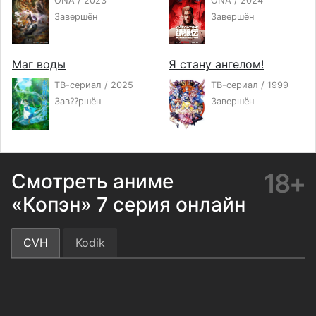
ONA / 2023
ONA / 2024
Завершён
Завершён
Маг воды
Я стану ангелом!
ТВ-сериал / 2025
ТВ-сериал / 1999
Зав??ршён
Завершён
18+
Смотреть аниме
«Копэн» 7 серия онлайн
CVH
Kodik