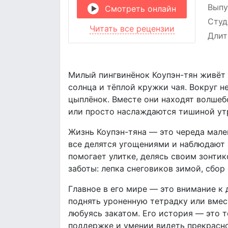
Выпу
Смотреть онлайн
Студ
Читать все рецензии
Длит
Милый пингвинёнок Коупэн-тян живёт 
солнца и тёплой кружки чая. Вокруг н
цыплёнок. Вместе они находят волшеб
или просто наслаждаются тишиной утр
Жизнь Коупэн-тяна — это череда мале
все делятся угощениями и наблюдают 
помогает улитке, делясь своим зонтик
заботы: лепка снеговиков зимой, сбор
Главное в его мире — это внимание к 
поднять уроненную тетрадку или вмест
любуясь закатом. Его история — это 
поддержке и умении видеть прекрасно