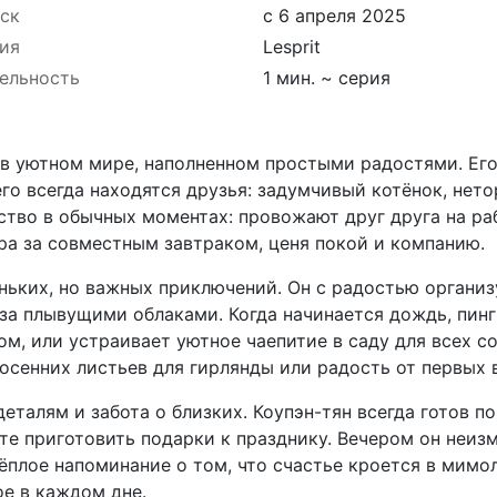
ск
с 6 апреля 2025
ия
Lesprit
ельность
1 мин. ~ серия
в уютном мире, наполненном простыми радостями. Его
его всегда находятся друзья: задумчивый котёнок, нет
ство в обычных моментах: провожают друг друга на р
а за совместным завтраком, ценя покой и компанию.
ньких, но важных приключений. Он с радостью организ
за плывущими облаками. Когда начинается дождь, пингв
ом, или устраивает уютное чаепитие в саду для всех 
 осенних листьев для гирлянды или радость от первых 
деталям и забота о близких. Коупэн-тян всегда готов п
е приготовить подарки к празднику. Вечером он неизм
тёплое напоминание о том, что счастье кроется в мимо
е в каждом дне.