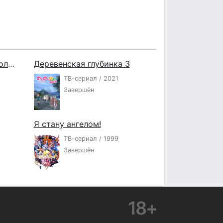
Вперёд, Анпанман! Суширолл Маки-чан и Золотой Камамэшидон
Деревенская глубинка 3
ТВ-сериал / 2021
Завершён
Я стану ангелом!
ТВ-сериал / 1999
Завершён
18+