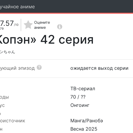
учайное аниме
7.57
Оцените
/10
аниме
79
Копэн» 42 серия
ンちゃん
дующий эпизод
ожидается выход серии
ТВ-сериал
оды
70 /
??
ус
Онгоинг
р
оисточник
Манга/Ранобэ
н
Весна 2025