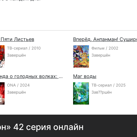
Пяти Листьев
ТВ-сериал / 2010
Фильм / 2002
Завершён
Завершён
Легенда о голодных волках: Путь одинокого волка
Маг воды
ONA / 2024
ТВ-сериал / 2025
Завершён
Зав??ршён
н» 42 серия онлайн