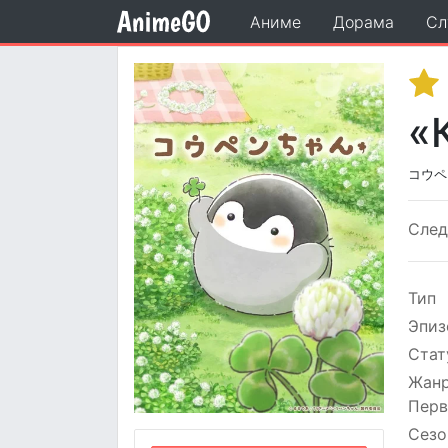
Аниме
Дорама
Сл
«
コウペ
Сле
Тип
Эпиз
Стат
Жан
Перв
Сезо