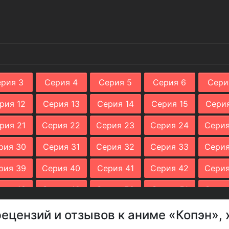
рия 3
Серия 4
Серия 5
Серия 6
Сери
рия 12
Серия 13
Серия 14
Серия 15
Серия
рия 21
Серия 22
Серия 23
Серия 24
Серия
рия 30
Серия 31
Серия 32
Серия 33
Серия
рия 39
Серия 40
Серия 41
Серия 42
Серия
рия 48
Серия 49
Серия 50
Серия 51
Серия
рия 57
Серия 58
Серия 59
Серия 60
Серия
рецензий и отзывов к аниме «Копэн», 