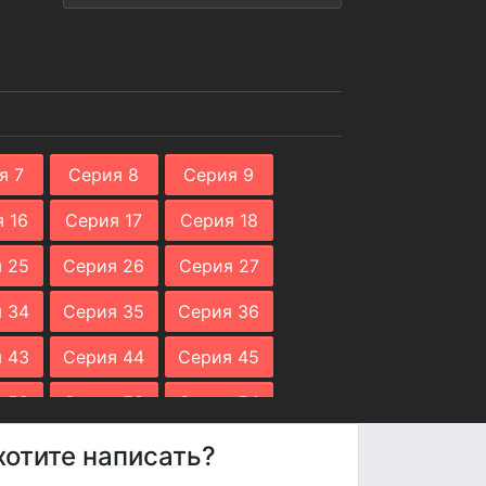
я 7
Серия 8
Серия 9
 16
Серия 17
Серия 18
 25
Серия 26
Серия 27
 34
Серия 35
Серия 36
 43
Серия 44
Серия 45
 52
Серия 53
Серия 54
 61
Серия 62
Серия 63
хотите написать?